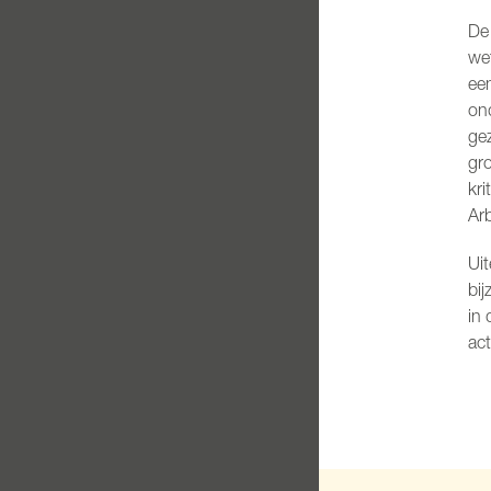
De
wet
een
on
gez
gro
kri
Arb
Uit
bij
in 
act