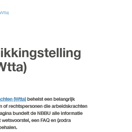
Wtta)
ikkingstelling
Wtta)
achten (Wtta)
behelst een belangrijk
n of rechtspersonen die arbeidskrachten
rpagina bundelt de NBBU alle informatie
et wetsvoorstel, een FAQ en (zodra
behalen.