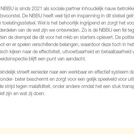
 NBBU is sinds 2021 als sociale partner inhoudelijk nauw betrokk
svoorstel. De NBBU heeft veel tijd en inspanning in dit stelsel ge
 toelatingsstelsel. Wel is het behoorlijk ingrijpend en zorgt het 
derdelen van de wet zijn we ontevreden. Zo is de NBBU een fel 
ien de drempel die dit voor het mkb en starters oplevert. De poli
ot en er spelen verschillende belangen, waardoor deze toch in he
tisch kijken naar de effectiviteit, uitvoerbaarheid en betaalbaarhe
eidsinspectie blijft een punt van aandacht.
eindelijk streeft eenieder naar een werkbaar en effectief systeem
zonder- beter beschermt en zorgt voor een gelijk speelveld voor uitl
de strijd tegen malafiditeit, onder andere omdat het een stuk tran
ief zijn en wat zij doen.