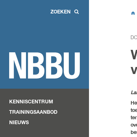
ZOEKEN
DO
W
La
KENNISCENTRUM
He
to
TRAININGSAANBOD
te
NIEUWS
ov
be