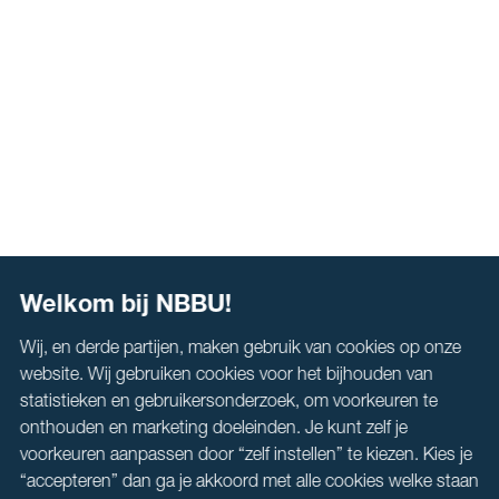
Welkom bij NBBU!
Wij, en derde partijen, maken gebruik van cookies op onze
website. Wij gebruiken cookies voor het bijhouden van
statistieken en gebruikersonderzoek, om voorkeuren te
onthouden en marketing doeleinden. Je kunt zelf je
voorkeuren aanpassen door “zelf instellen” te kiezen. Kies je
“accepteren” dan ga je akkoord met alle cookies welke staan