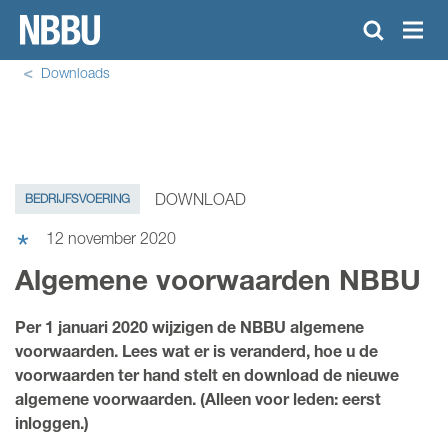
Downloads
KENNISCENTRUM
TRAININGSAANBOD
DOWNLOAD
BEDRIJFSVOERING
NIEUWS
12 november 2020
Algemene voorwaarden NBBU
OVER NBBU
ONZE LEDEN
Per 1 januari 2020 wijzigen de NBBU algemene
voorwaarden. Lees wat er is veranderd, hoe u de
DOWNLOAD CAO
voorwaarden ter hand stelt en download de nieuwe
ZOEKEN
algemene voorwaarden. (Alleen voor leden: eerst
inloggen.)