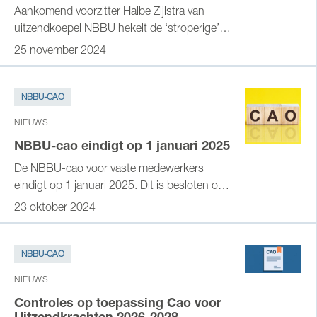
Aankomend voorzitter Halbe Zijlstra van
uitzendkoepel NBBU hekelt de ‘stroperige’
regelgeving op de arbeidsmarkt. ‘Of je nu
25 november 2024
inlener, uitlener of zzp’er bent: iedereen is de
sjaak.’
NBBU-CAO
NIEUWS
NBBU-cao eindigt op 1 januari 2025
De NBBU-cao voor vaste medewerkers
eindigt op 1 januari 2025. Dit is besloten op
de Algemene ledenvergadering van 21 mei.
23 oktober 2024
NBBU-CAO
NIEUWS
Controles op toepassing Cao voor
Uitzendkrachten 2026-2028