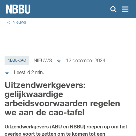
Nieuws
KENNISCENTRUM
TRAININGSAANBOD
NIEUWS
12 december 2024
NBBU-CAO
NIEUWS
Leestijd
2
min.
Uitzendwerkgevers:
OVER NBBU
gelijkwaardige
ONZE LEDEN
arbeidsvoorwaarden regelen
DOWNLOAD CAO
we aan de cao-tafel
ZOEKEN
Uitzendwerkgevers (ABU en NBBU) roepen op om het
overleg voort te zetten om te komen tot een