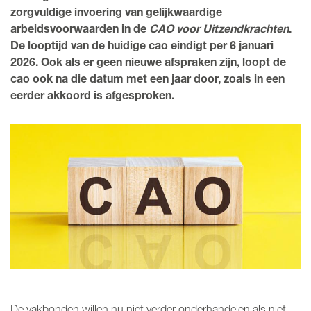
zorgvuldige invoering van gelijkwaardige
MIJN NBBU
arbeidsvoorwaarden in de
CAO voor Uitzendkrachten
.
De looptijd van de huidige cao eindigt per 6 januari
WORD LID
2026. Ook als er geen nieuwe afspraken zijn, loopt de
cao ook na die datum met een jaar door, zoals in een
eerder akkoord is afgesproken.
De vakbonden willen nu niet verder onderhandelen als niet