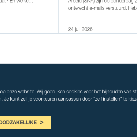
aat? En welke
Arbeid (SNA) zijn op donderdag 24
enen volgens hen de
onterecht e-mails verstuurd. Heb
an de politiek? Met de
vandaag een e-mail van de NBBU
ng 2026 brengen VNO-
SNA ontvangen? Beschouw deze
24 juli 2026
land dat in kaart. Ook
niet verzonden.
n uitgenodigd om mee
s op onze website. Wij gebruiken cookies voor het bijhouden van s
e kunt zelf je voorkeuren aanpassen door “zelf instellen” te kiez
OODZAKELIJKE