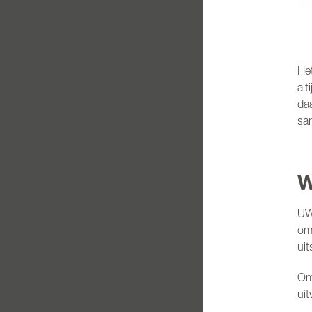
Het
alt
daa
sam
W
UW
om
uit
Om 
ui