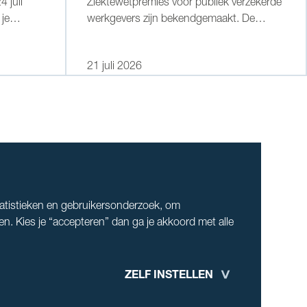
 juli
Ziektewetpremies voor publiek verzekerde
 je
werkgevers zijn bekendgemaakt. De
 over de
Belastingdienst stuurt eind 2026 aan
 dan als
iedere grote en middelgrote werkgever
21 juli 2026
een beschikking met de gedifferentieerde
premies en aan iedere kleine werkgever
een mededeling met de sectorale premies.
Voor eigenrisicodragers zijn deze premies
nihil.
tatistieken en gebruikersonderzoek, om
en. Kies je “accepteren” dan ga je akkoord met alle
ZELF INSTELLEN