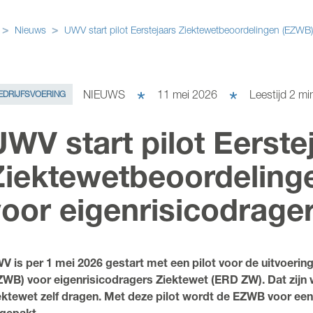
Nieuws
UWV start pilot Eerstejaars Ziektewetbeoordelingen (EZWB)
NIEUWS
11 mei 2026
Leestijd
2
min
EDRIJFSVOERING
WV start pilot Eerste
Ziektewetbeoordeling
voor eigenrisicodrage
V is per 1 mei 2026 gestart met een pilot voor de uitvoeri
ZWB) voor eigenrisicodragers Ziektewet (ERD ZW). Dat zijn w
ektewet zelf dragen. Met deze pilot wordt de EZWB voor ee
gepakt.