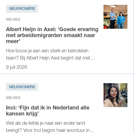
NIEUWKOMERS
NIEUWS
Albert Heijn in Axel: ‘Goede ervaring
met arbeidsmigranten smaakt naar
meer’
Hoe bouw je aan een sterk en betrokken
team? Bij Albert Heijn Axel begint dat met
vertrouwen en gelijke kansen. De positieve
9 juli 2026
ervaring met de eerste internationale
medewerker liet zien hoeveel
arbeidsmigranten kunnen bijdragen aan de
NIEUWKOMERS
organisatie. Manager Operatie Robin
NIEUWS
Paulusse deelt zijn ervaringen.
Inci: ‘Fijn dat ik in Nederland alle
kansen krijg’
Wat als de liefde je naar een ander land
brengt? Voor Inci begon haar avontuur in