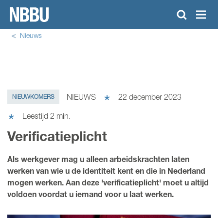
Nieuws
KENNISCENTRUM
TRAININGSAANBOD
NIEUWS
22 december 2023
NIEUWKOMERS
NIEUWS
Leestijd
2
min.
Verificatieplicht
OVER NBBU
ONZE LEDEN
Als werkgever mag u alleen arbeidskrachten laten
werken van wie u de identiteit kent en die in Nederland
DOWNLOAD CAO
mogen werken. Aan deze 'verificatieplicht' moet u altijd
ZOEKEN
voldoen voordat u iemand voor u laat werken.