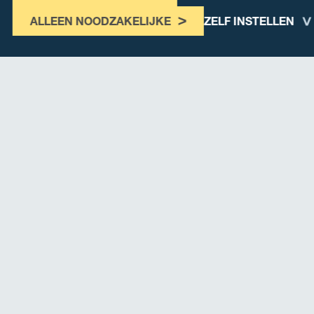
ALLEEN NOODZAKELIJKE
ZELF INSTELLEN
Onze leden
Ledenvoordeel
WORD LID