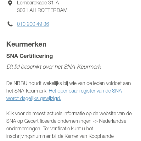
Lombardkade 31-A
3031 AH
ROTTERDAM
MIJN NBBU
010 200 49 36
WORD LID
Keurmerken
SNA Certificering
Dit lid beschikt over het SNA-Keurmerk
De NBBU houdt wekelijks bij wie van de leden voldoet aan
het SNA-keurmerk.
Het openbaar register van de SNA
wordt dagelijks gewijzigd.
Klik voor de meest actuele informatie op de website van de
SNA op Gecertificeerde ondernemingen -> Nederlandse
ondernemingen. Ter verificatie kunt u het
inschrijvingsnummer bij de Kamer van Koophandel