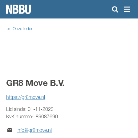
Onze leden
KENNISCENTRUM
TRAININGSAANBOD
NIEUWS
GR8 Move B.V.
OVER NBBU
https://gr8move.nl
ONZE LEDEN
Lid sinds:
01-11-2023
DOWNLOAD CAO
KvK nummer:
89087690
ZOEKEN
info@gr8move.nl