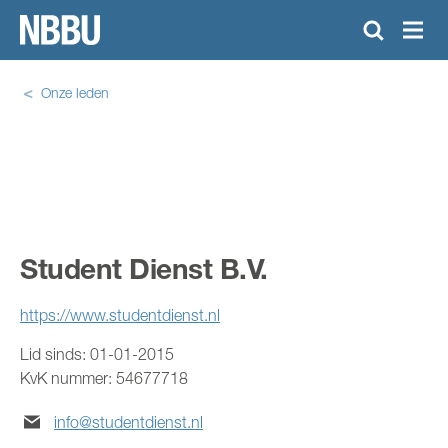
Onze leden
KENNISCENTRUM
TRAININGSAANBOD
NIEUWS
Student Dienst B.V.
OVER NBBU
https://www.studentdienst.nl
ONZE LEDEN
Lid sinds:
01-01-2015
DOWNLOAD CAO
KvK nummer:
54677718
ZOEKEN
info@studentdienst.nl