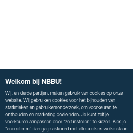
Welkom bij NBBU!
Wij, en derde partijen, maken gebruik van cookies op onze
website. Wij gebruiken cookies voor het bijhouden van
statistieken en gebruikersonderzoek, om voorkeuren te
onthouden en marketing doeleinden. Je kunt zelf je
voorkeuren aanpassen door “zelf instellen” te kiezen. Kies je
“accepteren” dan ga je akkoord met alle cookies welke staan