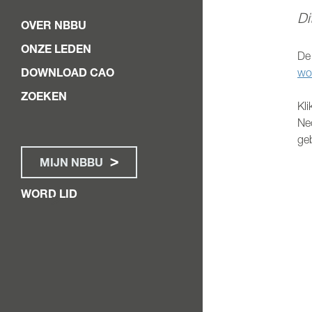
Di
OVER NBBU
ONZE LEDEN
De
DOWNLOAD CAO
wor
ZOEKEN
Kl
Ne
geb
MIJN NBBU
WORD LID