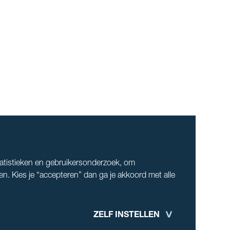
tatistieken en gebruikersonderzoek, om
en. Kies je “accepteren” dan ga je akkoord met alle
ZELF INSTELLEN