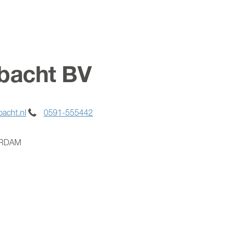
bacht BV
acht.nl
0591-555442
ERDAM