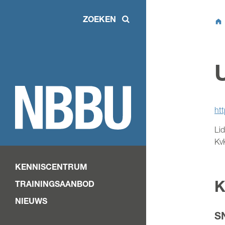
ZOEKEN
ht
Lid
Kv
KENNISCENTRUM
K
TRAININGSAANBOD
NIEUWS
SN