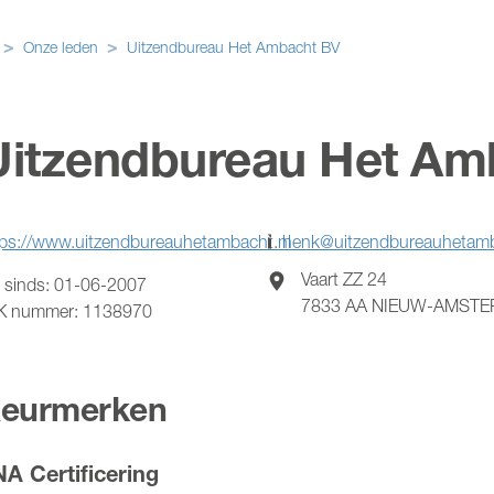
Onze leden
Uitzendbureau Het Ambacht BV
Uitzendbureau Het Am
tps://www.uitzendbureauhetambacht.nl
henk@uitzendbureauhetamb
Vaart ZZ 24
 sinds:
01-06-2007
7833 AA
NIEUW-AMST
K nummer:
1138970
eurmerken
A Certificering